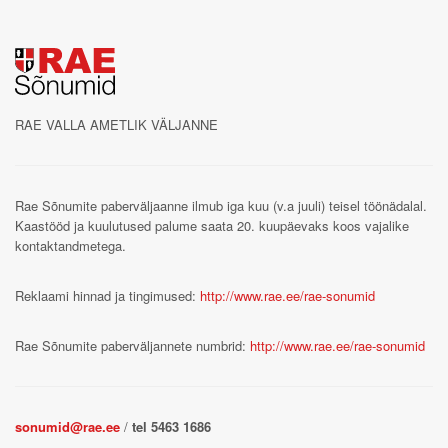
RAE VALLA AMETLIK VÄLJANNE
Rae Sõnumite paberväljaanne ilmub iga kuu (v.a juuli) teisel töönädalal.
Kaastööd ja kuulutused palume saata 20. kuupäevaks koos vajalike
kontaktandmetega.
Reklaami hinnad ja tingimused:
http://www.rae.ee/rae-sonumid
Rae Sõnumite paberväljannete numbrid:
http://www.rae.ee/rae-sonumid
sonumid@rae.ee
/
tel 5463 1686