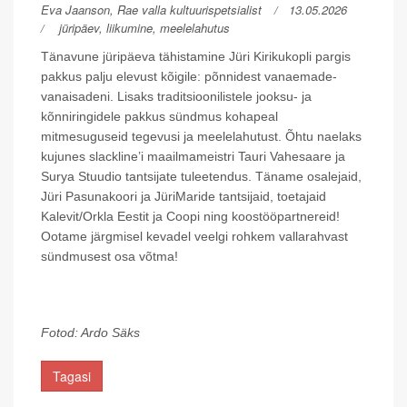
Eva Jaanson, Rae valla kultuurispetsialist
13.05.2026
jüripäev,
liikumine,
meelelahutus
Tänavune jüripäeva tähistamine Jüri Kirikukopli pargis
pakkus palju elevust kõigile: põnnidest vanaemade-
vanaisadeni. Lisaks traditsioonilistele jooksu- ja
kõnniringidele pakkus sündmus kohapeal
mitmesuguseid tegevusi ja meelelahutust. Õhtu naelaks
kujunes slackline’i maailmameistri Tauri Vahesaare ja
Surya Stuudio tantsijate tuleetendus. Täname osalejaid,
Jüri Pasunakoori ja JüriMaride tantsijaid, toetajaid
Kalevit/Orkla Eestit ja Coopi ning koostööpartnereid!
Ootame järgmisel kevadel veelgi rohkem vallarahvast
sündmusest osa võtma!
Fotod: Ardo Säks
Tagasi