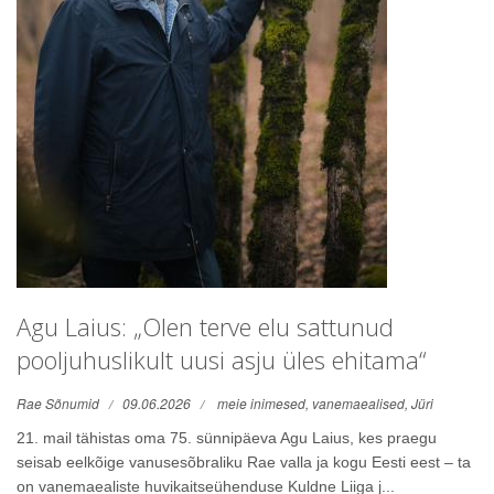
Agu Laius: „Olen terve elu sattunud
pooljuhuslikult uusi asju üles ehitama“
Rae Sõnumid
09.06.2026
meie inimesed,
vanemaealised,
Jüri
21. mail tähistas oma 75. sünnipäeva Agu Laius, kes praegu
seisab eelkõige vanusesõbraliku Rae valla ja kogu Eesti eest – ta
on vanemaealiste huvikaitseühenduse Kuldne Liiga j...