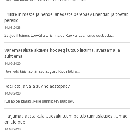
Eriliste inimeste ja nende lähedaste perepäev ühendab ja toetab
peresid
10.08.2026
26. juulil toimus Loovälja turismitalus Rae vallavalitsuse eestveda...
Vanemaealiste aktiivne hooaeg kutsub liikuma, avastama ja
suhtlema
10.08.2026
Rae vald käivitab tänavu augusti lõpus läbi s...
RaeFest ja valla suvine aastapäev
10.08.2026
Küllap on igaüks, kelle sünnipäev jääb s&u...
Harjumaa aasta küla Uuesalu tuum peitub tunnuslauses „Omad
on üle õue“
10.08.2026