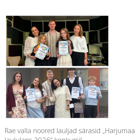
Rae valla noored lauljad särasid „Harjumaa
laululaps 2026“ konkursil