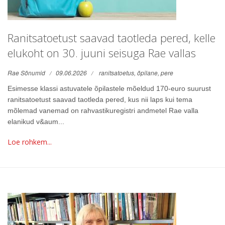
Ranitsatoetust saavad taotleda pered, kelle
elukoht on 30. juuni seisuga Rae vallas
Rae Sõnumid
09.06.2026
ranitsatoetus,
õpilane,
pere
Esimesse klassi astuvatele õpilastele mõeldud 170-euro suurust
ranitsatoetust saavad taotleda pered, kus nii laps kui tema
mõlemad vanemad on rahvastikuregistri andmetel Rae valla
elanikud v&aum...
Loe rohkem...