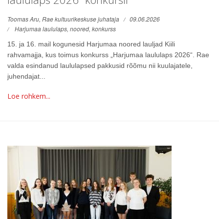
Toomas Aru, Rae kultuurikeskuse juhataja
09.06.2026
Harjumaa laululaps,
noored,
konkurss
15. ja 16. mail kogunesid Harjumaa noored lauljad Kiili
rahvamajja, kus toimus konkurss „Harjumaa laululaps 2026“. Rae
valda esindanud laululapsed pakkusid rõõmu nii kuulajatele,
juhendajat...
Loe rohkem...