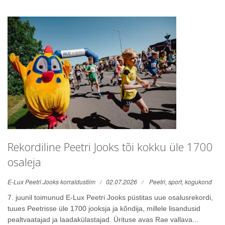
Rekordiline Peetri Jooks tõi kokku üle 1700
osaleja
E-Lux Peetri Jooks korraldustiim
02.07.2026
Peetri,
sport,
kogukond
7. juunil toimunud E-Lux Peetri Jooks püstitas uue osalusrekordi,
tuues Peetrisse üle 1700 jooksja ja kõndija, millele lisandusid
pealtvaatajad ja laadakülastajad. Ürituse avas Rae vallava...