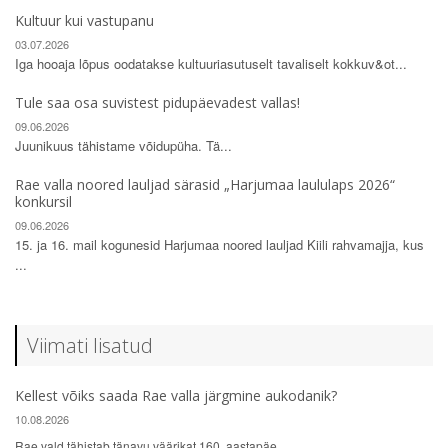
Kultuur kui vastupanu
03.07.2026
Iga hooaja lõpus oodatakse kultuuriasutuselt tavaliselt kokkuv&ot...
Tule saa osa suvistest pidupäevadest vallas!
09.06.2026
Juunikuus tähistame võidupüha. Tä...
Rae valla noored lauljad särasid „Harjumaa laululaps 2026“
konkursil
09.06.2026
15. ja 16. mail kogunesid Harjumaa noored lauljad Kiili rahvamajja, kus
...
Viimati lisatud
Kellest võiks saada Rae valla järgmine aukodanik?
10.08.2026
Rae vald tähistab tänavu väärikat 160. aastapäe...