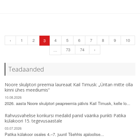
‹
1
2
4
5
6
7
8
9
10
3
73
74
›
...
Teadaanded
Noore skulptori preemia laureaat Kail Timusk: „Üritan mitte olla
kinni ühes meediumis“
10.08.2026
2026. aasta Noore skulptori peapreemia pälvis Kail Timusk, kelle lo...
Rahvusvahelise konkursi medalid panid väärika punkti Patika
külakoori 15. tegevusaastale
03.07.2026
Patika külakoor osales 4.–7. juunil Tšehhis ajaloolise...