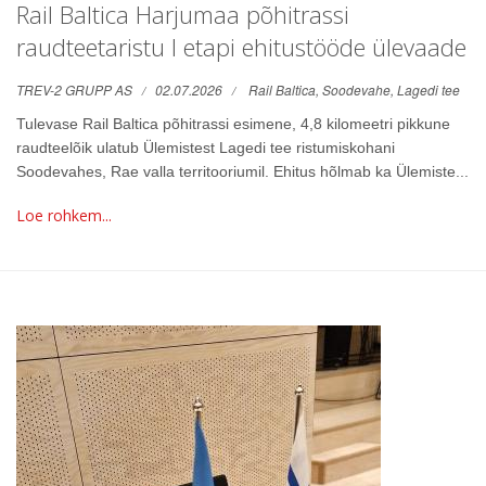
Rail Baltica Harjumaa põhitrassi
raudteetaristu I etapi ehitustööde ülevaade
TREV-2 GRUPP AS
02.07.2026
Rail Baltica,
Soodevahe,
Lagedi tee
Tulevase Rail Baltica põhitrassi esimene, 4,8 kilomeetri pikkune
raudteelõik ulatub Ülemistest Lagedi tee ristumiskohani
Soodevahes, Rae valla territooriumil. Ehitus hõlmab ka Ülemiste...
Loe rohkem...