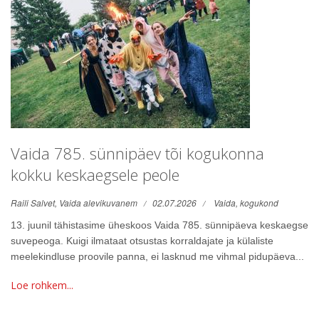
Vaida 785. sünnipäev tõi kogukonna
kokku keskaegsele peole
Raili Salvet, Vaida alevikuvanem
02.07.2026
Vaida,
kogukond
13. juunil tähistasime üheskoos Vaida 785. sünnipäeva keskaegse
suvepeoga. Kuigi ilmataat otsustas korraldajate ja külaliste
meelekindluse proovile panna, ei lasknud me vihmal pidupäeva...
Loe rohkem...