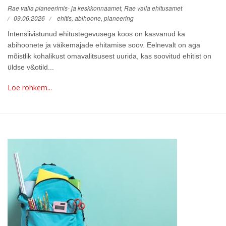
Rae valla planeerimis- ja keskkonnaamet, Rae valla ehitusamet
09.06.2026
ehitis,
abihoone,
planeering
Intensiivistunud ehitustegevusega koos on kasvanud ka
abihoonete ja väikemajade ehitamise soov. Eelnevalt on aga
mõistlik kohalikust omavalitsusest uurida, kas soovitud ehitist on
üldse v&otild...
Loe rohkem...