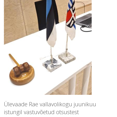
Ülevaade Rae vallavolikogu juunikuu
istungil vastuvõetud otsustest