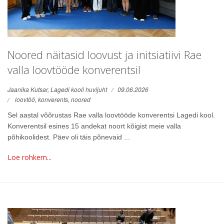
Noored näitasid loovust ja initsiatiivi Rae
valla loovtööde konverentsil
Jaanika Kutsar, Lagedi kooli huvijuht
09.06.2026
loovtöö,
konverents,
noored
Sel aastal võõrustas Rae valla loovtööde konverentsi Lagedi kool.
Konverentsil esines 15 andekat noort kõigist meie valla
põhikoolidest. Päev oli täis põnevaid ...
Loe rohkem...