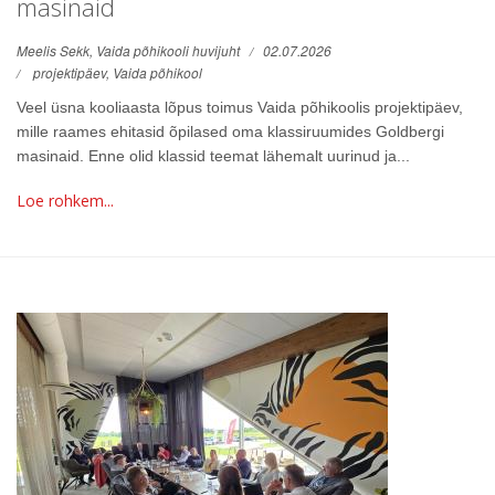
masinaid
Meelis Sekk, Vaida põhikooli huvijuht
02.07.2026
projektipäev,
Vaida põhikool
Veel üsna kooliaasta lõpus toimus Vaida põhikoolis projektipäev,
mille raames ehitasid õpilased oma klassiruumides Goldbergi
masinaid. Enne olid klassid teemat lähemalt uurinud ja...
Loe rohkem...