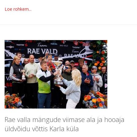
Loe rohkem...
Rae valla mängude viimase ala ja hooaja
üldvõidu võttis Karla küla