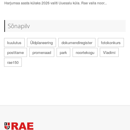
Harjumaa aasta külaks 2026 valiti Uuesalu küla. Rae valla noor...
Sõnapilv
kuulutus
Üldplaneering
dokumendiregister
fotokonkurs
postitame
promenaad
park
noortekogu
Vladimi
rae150