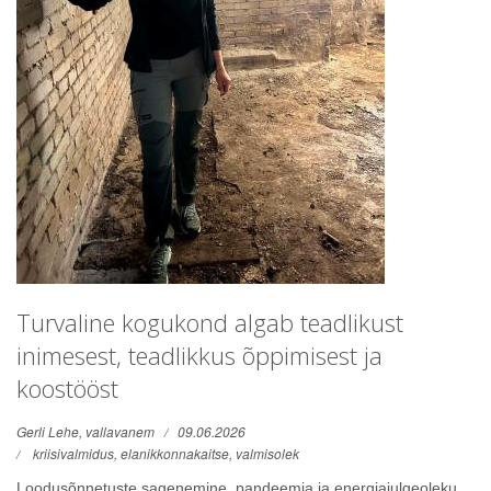
Turvaline kogukond algab teadlikust
inimesest, teadlikkus õppimisest ja
koostööst
Gerli Lehe, vallavanem
09.06.2026
kriisivalmidus,
elanikkonnakaitse,
valmisolek
Loodusõnnetuste sagenemine, pandeemia ja energiajulgeoleku