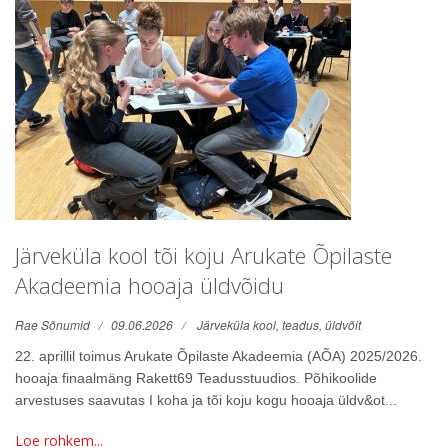
Järveküla kool tõi koju Arukate Õpilaste
Akadeemia hooaja üldvõidu
Rae Sõnumid
09.06.2026
Järveküla kool,
teadus,
üldvõit
22. aprillil toimus Arukate Õpilaste Akadeemia (AÕA) 2025/2026.
hooaja finaalmäng Rakett69 Teadusstuudios. Põhikoolide
arvestuses saavutas I koha ja tõi koju kogu hooaja üldv&ot...
Loe rohkem...