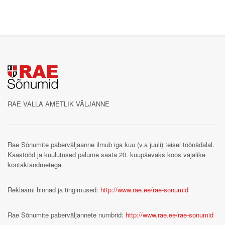
RAE VALLA AMETLIK VÄLJANNE
Rae Sõnumite paberväljaanne ilmub iga kuu (v.a juuli) teisel töönädalal.
Kaastööd ja kuulutused palume saata 20. kuupäevaks koos vajalike
kontaktandmetega.
Reklaami hinnad ja tingimused:
http://www.rae.ee/rae-sonumid
Rae Sõnumite paberväljannete numbrid:
http://www.rae.ee/rae-sonumid