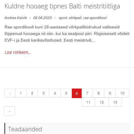
Kuldne hooaeg tipnes Balti meistritiitliga
Andres Kalvik
06.06.2023
sport,
võrkpall,
rae spordikool
Rae spordikooli kuni 18-aastased võrkpallitüdrukud valitsesid
lõppenud hooaega nii siin- kui ka sealpool piiri. Riigisiseselt võideti
EVF-i ja Eesti karikavõistlused, Eesti meistriv&...
Loe rohkem...
‹
1
2
3
4
5
7
8
9
10
6
11
12
13
›
Teadaanded