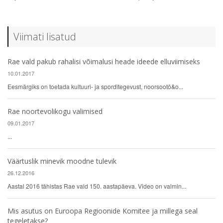
Viimati lisatud
Rae vald pakub rahalisi võimalusi heade ideede elluviimiseks
10.01.2017
Eesmärgiks on toetada kultuuri- ja sporditegevust, noorsootö&o...
Rae noortevolikogu valimised
09.01.2017
...
Väärtuslik minevik moodne tulevik
26.12.2016
Aastal 2016 tähistas Rae vald 150. aastapäeva. Video on valmin...
Mis asutus on Euroopa Regioonide Komitee ja millega seal
tegeletakse?