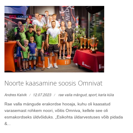
Noorte kaasamine soosis Omnivat
Andres Kalvik
12.07.2023
rae valla mängud,
sport,
karla küla
Rae valla mängude erakordse hooaja, kuhu oli kaasatud
varasemast rohkem noori, võitis Omniva, kellele see oli
esmakordseks üldvõiduks. „Esikohta üldarvestuses võib pidada
&...