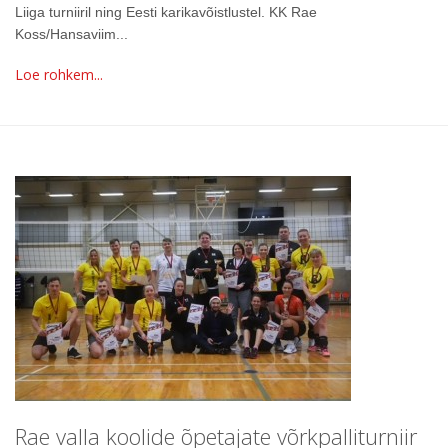
Liiga turniiril ning Eesti karikavõistlustel. KK Rae
Koss/Hansaviim...
Loe rohkem...
Rae valla koolide õpetajate võrkpalliturniir