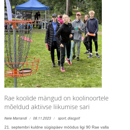
Rae koolide mängud on koolinoortele
mõeldud aktiivse liikumise sari
Nele Marrandi
08.11.2023
sport,
discgolf
21. septembri kuldne sügispäev möödus ligi 90 Rae valla