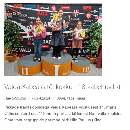
Vaida Kabeäss tõi kokku 118 kabehuvilist
Rae Sõnumid
03.04.2024
sport,
kabe,
vaida
Pikkade traditsioonidega Vaida Kabeäss võistlusest 14. märtsil
võttis seekord osa 118 noorsportlast kõikidest Rae valla koolidest.
Oma vanusegruppide parimad olid: Hiie Paulus (Kindl...