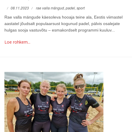
08.11.2023
rae valla mängud,
padel,
sport
Rae valla mängude käesoleva hooaja teine ala, Eestis viimastel
aastatel jõudsalt populaarsust kogunud padel, pälvis osalejate
hulgas sooja vastuvõtu – esmakordselt programmi kuuluv...
Loe rohkem...