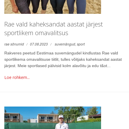
Rae vald kaheksandat aastat järjest
sportlikem omavalitsus
rae sõnumid
07.08.2023
suvemängud,
sport
Rakveres peetud Eestimaa suvemängudel kindlustas Rae vald
sportlikema omavalitsuse tiitlit, tulles võitjaks kaheksandat aastat
järjest. Meie sportlased pälvisid kolm alavõitu ja edu t&ot...
Loe rohkem...