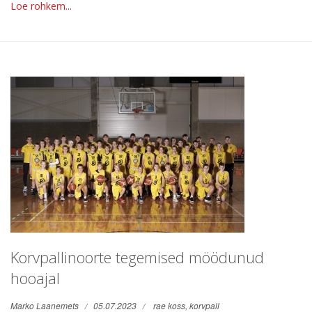
Loe rohkem...
Korvpallinoorte tegemised möödunud
hooajal
Marko Laanemets
05.07.2023
rae koss,
korvpall