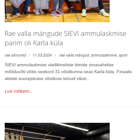
Rae valla mängude SIEVI ammulaskmise
parim oli Karla küla
rae sõnumid
11.03.2024
rae valla mängud,
ammulaskmine,
sport
SIEVI ammulaskmise viieliikmeliste tiimide omavahelise
mõõduvõti võitis seekord 31 võistkonna seas Karla küla. Finaalis
alistati suurepärase võistluse teinud v&oti...
Loe rohkem...