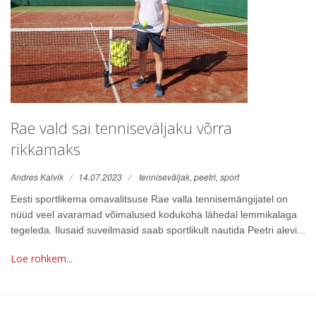
Rae vald sai tenniseväljaku võrra
rikkamaks
Andres Kalvik
14.07.2023
tenniseväljak,
peetri,
sport
Eesti sportlikema omavalitsuse Rae valla tennisemängijatel on
nüüd veel avaramad võimalused kodukoha lähedal lemmikalaga
tegeleda. Ilusaid suveilmasid saab sportlikult nautida Peetri alevi...
Loe rohkem...