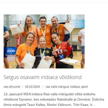
Selgus osavaim indiaca võistkond
rae sõnumid
05.02.2024
rae valla mängud,
indiaca,
sport
13. jaanuaril IKEA indiaca Rae valla mängudel võitis esikoha
võistkond Dynamo, kes edestades Naksitralle ja Omnivat. Esikoha
tiimis mängisid Taavi Kallas, Marko Välinurm, Triin Kaas, Ir...