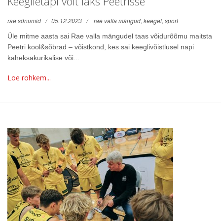
Keeglietapi võit läks Peetrisse
rae sõnumid
05.12.2023
rae valla mängud,
keegel,
sport
Üle mitme aasta sai Rae valla mängudel taas võidurõõmu maitsta
Peetri kool&sõbrad – võistkond, kes sai keeglivõistlusel napi
kaheksakurikalise või...
Loe rohkem...