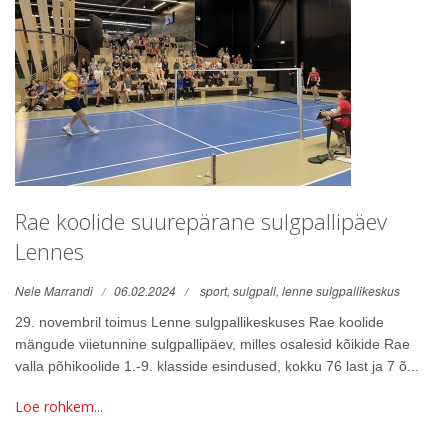
Rae koolide suurepärane sulgpallipäev
Lennes
Nele Marrandi
06.02.2024
sport,
sulgpall,
lenne sulgpallikeskus
29. novembril toimus Lenne sulgpallikeskuses Rae koolide
mängude viietunnine sulgpallipäev, milles osalesid kõikide Rae
valla põhikoolide 1.-9. klasside esindused, kokku 76 last ja 7 õ...
Loe rohkem...