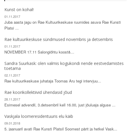
Kunst on kohal!
01.11.2017
Juba aasta jagu on Rae Kultuurikeskuse ruumides asuva Rae Kunsti
Platsi ...
Rae kultuurikeskuse sündmused novembris ja detsembris
01.11.2017
NOVEMBER 17.11 Salongiõhtu koost&...
Sandra Suurkask: olen valmis kogukondi nende eestvedamistes
toetama
02.11.2017
Rae kultuurikeskuse juhataja Toomas Aru tegi intervjuu...
Rae koorikollektiivid ühendasid jõud
28.11.2017
Esimesel advendil, 3.detsembril kell 16.00, just jõuluaja alguse ...
Vaskjala loomeresidentuuris elu käib
09.01.2018
5. jaanuaril avati Rae Kunsti Platsil Soomest pärit ja hetkel Vask...