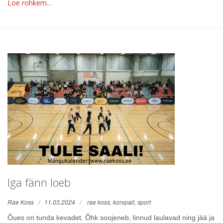
Loe rohkem...
Iga fänn loeb
Rae Koss
11.03.2024
rae koss,
korvpall,
sport
Õues on tunda kevadet. Õhk soojeneb, linnud laulavad ning jää ja