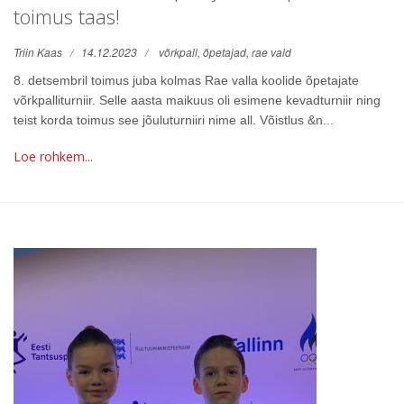
toimus taas!
Triin Kaas
14.12.2023
võrkpall,
õpetajad,
rae vald
8. detsembril toimus juba kolmas Rae valla koolide õpetajate
võrkpalliturniir. Selle aasta maikuus oli esimene kevadturniir ning
teist korda toimus see jõuluturniiri nime all. Võistlus &n...
Loe rohkem...