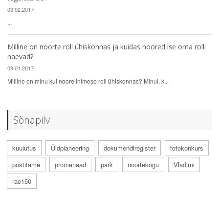
03.02.2017
...
Milline on noorte roll ühiskonnas ja kuidas noored ise oma rolli
naevad?
09.01.2017
Milline on minu kui noore inimese roll ühiskonnas? Minul, k...
Sõnapilv
kuulutus
Üldplaneering
dokumendiregister
fotokonkurs
postitame
promenaad
park
noortekogu
Vladimi
rae150