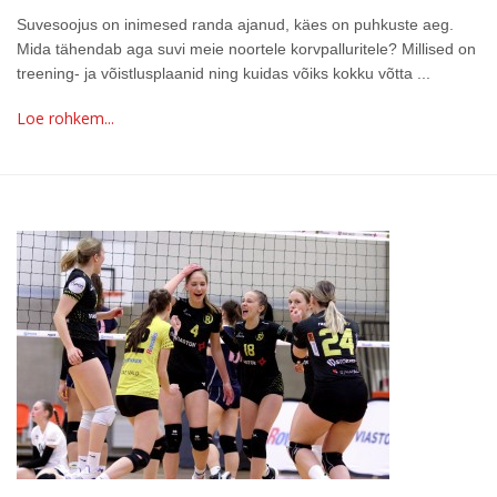
Suvesoojus on inimesed randa ajanud, käes on puhkuste aeg.
Mida tähendab aga suvi meie noortele korvpalluritele? Millised on
treening- ja võistlusplaanid ning kuidas võiks kokku võtta ...
Loe rohkem...