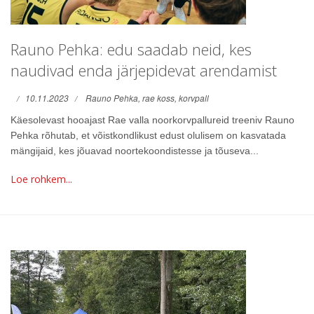
Rauno Pehka: edu saadab neid, kes
naudivad enda järjepidevat arendamist
10.11.2023
Rauno Pehka,
rae koss,
korvpall
Käesolevast hooajast Rae valla noorkorvpallureid treeniv Rauno
Pehka rõhutab, et võistkondlikust edust olulisem on kasvatada
mängijaid, kes jõuavad noortekoondistesse ja tõuseva...
Loe rohkem...