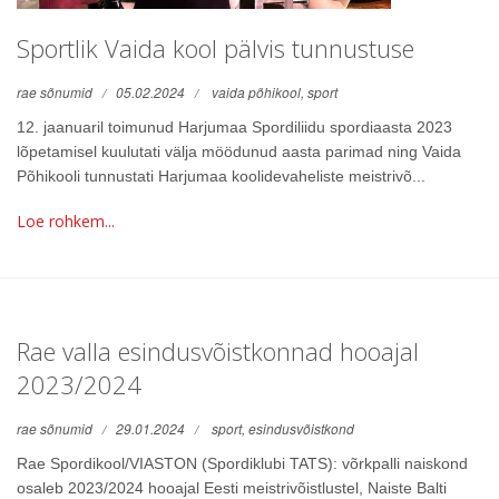
Sportlik Vaida kool pälvis tunnustuse
rae sõnumid
05.02.2024
vaida põhikool,
sport
12. jaanuaril toimunud Harjumaa Spordiliidu spordiaasta 2023
lõpetamisel kuulutati välja möödunud aasta parimad ning Vaida
Põhikooli tunnustati Harjumaa koolidevaheliste meistrivõ...
Loe rohkem...
Rae valla esindusvõistkonnad hooajal
2023/2024
rae sõnumid
29.01.2024
sport,
esindusvõistkond
Rae Spordikool/VIASTON (Spordiklubi TATS): võrkpalli naiskond
osaleb 2023/2024 hooajal Eesti meistrivõistlustel, Naiste Balti